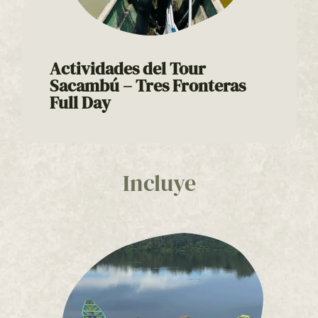
Actividades del Tour
Sacambú – Tres Fronteras
Full Day
Tour Sacambú – Tres Fronteras Full Day
El
es una
experiencia diseñada para quienes desean
explorar la riqueza natural y cultural del
Amazonas en un solo día, recorriendo territorios
Incluye
de Colombia, Perú y Brasil a través de ríos, selva
inundada y lagos amazónicos.
aventura
La
inicia con salida a las
7:10 a.m.
,
navegando por el majestuoso río Amazonas
rumbo a la zona de frontera. Desde el inicio, el
recorrido se convierte en un espectáculo
natural, rodeado de exuberante vegetación,
sonidos de la selva y paisajes que reflejan la
grandeza de este ecosistema único.
La primera parada es la visita al pueblo