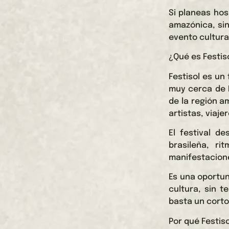
Si planeas ho
amazónica, sin
evento cultural
¿Qué es Festis
Festisol es un 
muy cerca de L
de la región a
artistas, viaj
El festival d
brasileña, ri
manifestacione
Es una oportun
cultura, sin 
basta un corto 
Por qué Festis