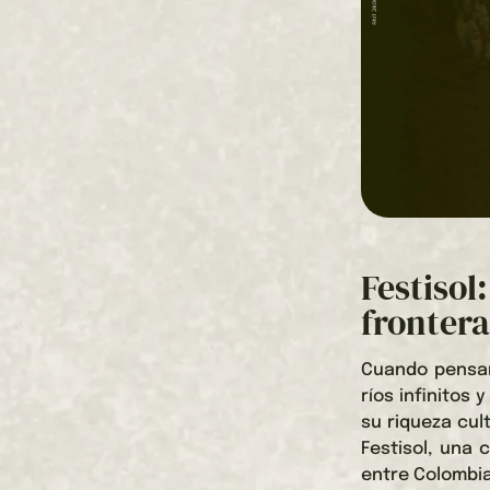
Festiso
fronter
Cuando pensam
ríos infinitos
su riqueza cul
Festisol, una 
entre Colombia,