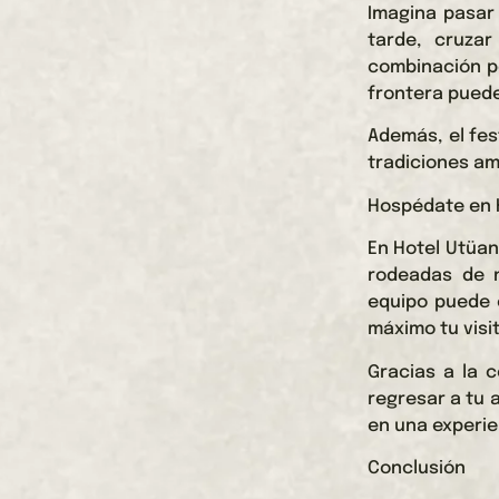
Imagina pasar 
tarde, cruzar
combinación pe
frontera puede
Además, el fe
tradiciones am
Hospédate en H
En Hotel Utüan
rodeadas de n
equipo puede 
máximo tu visit
Gracias a la c
regresar a tu 
en una experien
Conclusión