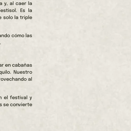
 y, al caer la
stisol. Es la
solo la triple
rando cómo las
.
sar en cabañas
uilo. Nuestro
provechando al
 el festival y
s se convierte