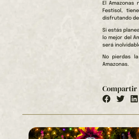
El Amazonas n
Festisol, tie
disfrutando de
Si estás plane
lo mejor del A
será inolvidab
No pierdas la
Amazonas.
Compartir