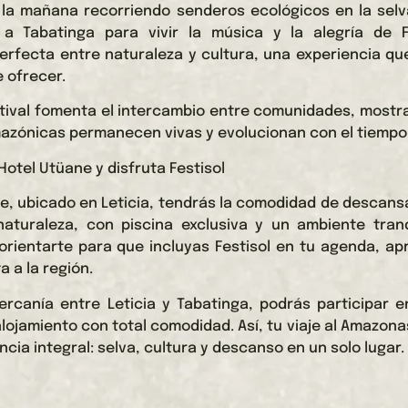
la mañana recorriendo senderos ecológicos en la selva
 a Tabatinga para vivir la música y la alegría de Fe
rfecta entre naturaleza y cultura, una experiencia que 
 ofrecer.
stival fomenta el intercambio entre comunidades, most
azónicas permanecen vivas y evolucionan con el tiempo
otel Utüane y disfruta Festisol
e, ubicado en Leticia, tendrás la comodidad de descan
aturaleza, con piscina exclusiva y un ambiente tranq
orientarte para que incluyas Festisol en tu agenda, a
a a la región.
ercanía entre Leticia y Tabatinga, podrás participar en
alojamiento con total comodidad. Así, tu viaje al Amazona
cia integral: selva, cultura y descanso en un solo lugar.