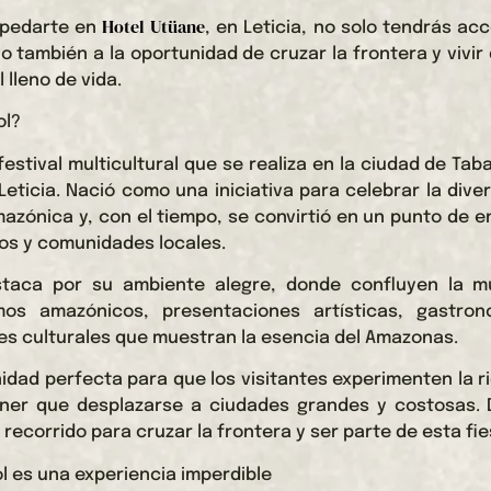
Hotel Utüane
spedarte en
, en Leticia, no solo tendrás acc
o también a la oportunidad de cruzar la frontera y vivir
 lleno de vida.
ol?
festival multicultural que se realiza en la ciudad de Taba
eticia. Nació como una iniciativa para celebrar la diver
mazónica y, con el tiempo, se convirtió en un punto de 
eros y comunidades locales.
estaca por su ambiente alegre, donde confluyen la m
tmos amazónicos, presentaciones artísticas, gastron
s culturales que muestran la esencia del Amazonas.
idad perfecta para que los visitantes experimenten la r
tener que desplazarse a ciudades grandes y costosas. 
recorrido para cruzar la frontera y ser parte de esta fie
ol es una experiencia imperdible