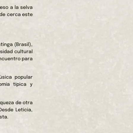
eso a la selva
 de cerca este
tinga (Brasil),
sidad cultural
encuentro para
úsica popular
omía típica y
iqueza de otra
Desde Leticia,
sta.