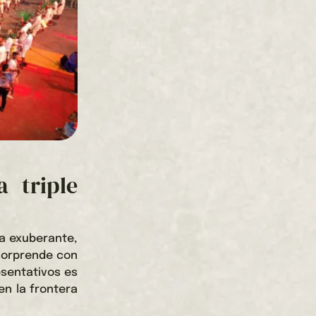
a triple
a exuberante,
 sorprende con
esentativos es
en la frontera