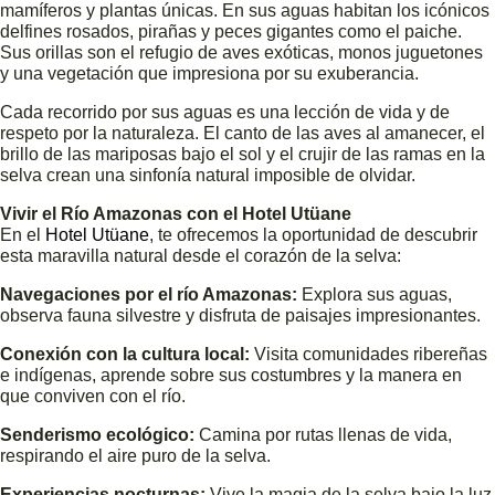
mamíferos y plantas únicas. En sus aguas habitan los icónicos
delfines rosados, pirañas y peces gigantes como el paiche.
Sus orillas son el refugio de aves exóticas, monos juguetones
y una vegetación que impresiona por su exuberancia.
Cada recorrido por sus aguas es una lección de vida y de
respeto por la naturaleza. El canto de las aves al amanecer, el
brillo de las mariposas bajo el sol y el crujir de las ramas en la
selva crean una sinfonía natural imposible de olvidar.
Vivir el Río Amazonas con el Hotel Utüane
En el
Hotel Utüane
, te ofrecemos la oportunidad de descubrir
esta maravilla natural desde el corazón de la selva:
Navegaciones por el río Amazonas:
Explora sus aguas,
observa fauna silvestre y disfruta de paisajes impresionantes.
Conexión con la cultura local:
Visita comunidades ribereñas
e indígenas, aprende sobre sus costumbres y la manera en
que conviven con el río.
Senderismo ecológico:
Camina por rutas llenas de vida,
respirando el aire puro de la selva.
Experiencias nocturnas:
Vive la magia de la selva bajo la luz