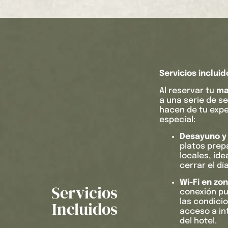
Servicios inclui
Al reservar tu
ma
a una serie de se
hacen de tu expe
especial:
Desayuno y 
platos prep
locales, id
cerrar el dí
Wi-Fi en z
Servicios
conexión pu
las condicio
Incluidos
acceso a in
del hotel.