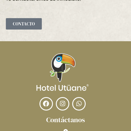
majestuosos
árboles milenarios
, entre ellos el
o motor de reservas.
reconocido
Renaco
, llamado “el árbol que
camina” por la forma de sus raíces, y el
imponente
Capinurí
, junto a otros gigantes de la
selva que forman parte esencial del equilibrio
CONTACTO
natural del humedal.
Esta experiencia combina relajación, aprendizaje
y contacto directo con la biodiversidad
amazónica, siendo ideal para viajeros amantes
de la naturaleza y la fotografía.
Contáctanos