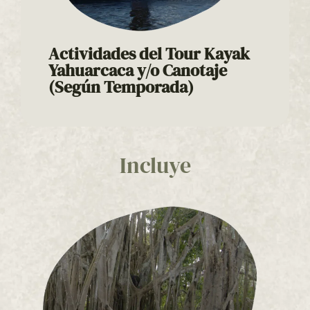
Actividades del Tour Kayak
Yahuarcaca y/o Canotaje
(Según Temporada)
Tour Kayak en Yahuarcacay/o Canotaje
El
es una
experiencia de exploración acuática diseñada
para quienes desean disfrutar la tranquilidad de
los humedales amazónicos, navegando entre
Incluye
paisajes naturales de gran riqueza en fauna y
flora.
aventura
La
cuenta con dos horarios de salida
disponibles:
9:30 a.m.
y/o
2:00 p.m.
, permitiendo
elegir el momento del día ideal para vivir esta
aventura en uno de los ecosistemas más
representativos de la región.
La actividad se desarrolla en el sistema de lagos
de
Yahuarcaca
, ubicado sobre la carretera
vía
Tarapacá
, reconocido por ser una de las zonas
de humedal más grandes y biodiversas del
Amazonas.